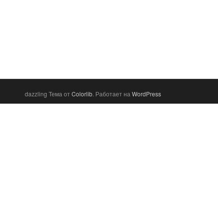
dazzling Тема от
Colorlib
. Работает на
WordPress