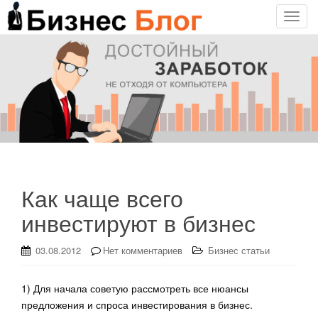
T
o
g
g
l
e
n
a
v
i
g
Как чаще всего
a
инвестируют в бизнес
t
i
o
03.08.2012
Нет комментариев
Бизнес статьи
n
1) Для начала советую рассмотреть все нюансы
предложения и спроса инвестирования в бизнес.