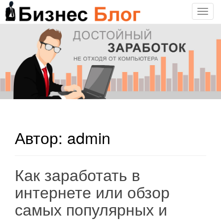
T
o
g
g
l
e
n
a
v
i
g
Автор:
admin
a
t
i
Как заработать в
o
n
интернете или обзор
самых популярных и