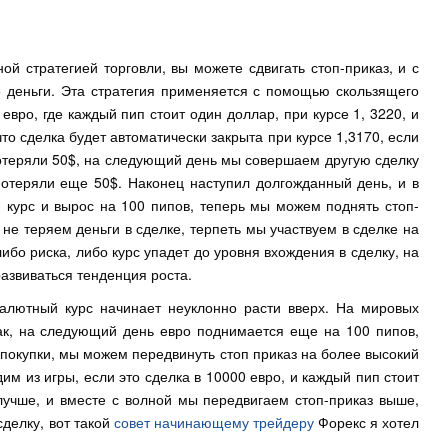
ой стратегией торговли, вы можете сдвигать стоп-приказ, и с
 деньги. Эта стратегия применяется с помощью скользящего
евро, где каждый пип стоит один доллар, при курсе 1, 3220, и
что сделка будет автоматически закрыта при курсе 1,3170, если
 потеряли 50$, на следующий день мы совершаем другую сделку
потеряли еще 50$. Наконец наступил долгожданный день, и в
ня курс и вырос на 100 пипов, теперь мы можем поднять стоп-
 не теряем деньги в сделке, терпеть мы участвуем в сделке на
ибо риска, либо курс упадет до уровня вхождения в сделку, на
развиваться тенденция роста.
алютный курс начинает неуклонно расти вверх. На мировых
ак, на следующий день евро поднимается еще на 100 пипов,
 покупки, мы можем передвинуть стоп приказ на более высокий
им из игры, если это сделка в 10000 евро, и каждый пип стоит
лучше, и вместе с волной мы передвигаем стоп-приказ выше,
делку, вот такой
совет начинающему трейдеру
Форекс я хотел