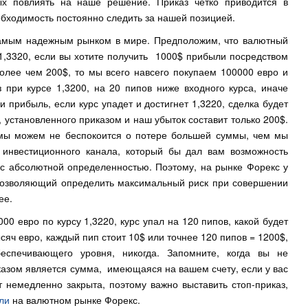
ых повлиять на наше решение. Приказ четко приводится в
бходимость постоянно следить за нашей позицией.
 самым надежным рынком в мире. Предположим, что валютный
о 1,3320, если вы хотите получить 1000$ прибыли посредством
более чем 200$, то мы всего навсего покупаем 100000 евро и
 при курсе 1,3200, на 20 пипов ниже входного курса, иначе
и прибыль, если курс упадет и достигнет 1,3220, сделка будет
я, установленного приказом и наш убыток составит только 200$.
 мы можем не беспокоится о потере большей суммы, чем мы
 инвестиционного канала, который бы дал вам возможность
 с абсолютной определенностью. Поэтому, на рынке Форекс у
 позволяющий определить максимальный риск при совершении
ее.
000 евро по курсу 1,3220, курс упал на 120 пипов, какой будет
ысяч евро, каждый пип стоит 10$ или точнее 120 пипов = 1200$,
еспечивающего уровня, никогда. Запомните, когда вы не
риказом является сумма, имеющаяся на вашем счету, если у вас
т немедленно закрыта, поэтому важно выставить стоп-приказ,
ли
на валютном рынке Форекс.