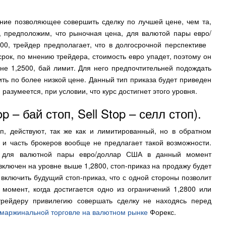
ние позволяющее совершить сделку по лучшей цене, чем та,
, предположим, что рыночная цена, для валютой пары евро/
00, трейдер предполагает, что в долгосрочной перспективе
 срок, по мнению трейдера, стоимость евро упадет, поэтому он
не 1,2500, бай лимит. Для него предпочтительней подождать
ить по более низкой цене. Данный тип приказа будет приведен
 разумеется, при условии, что курс достигнет этого уровня.
 – бай стоп, Sell Stop – селл стоп).
оп, действуют, так же как и лимитированный, но в обратном
 и часть брокеров вообще не предлагает такой возможности.
а для валютной пары евро/доллар США в данный момент
 включен на уровне выше 1,2800, стоп-приказ на продажу будет
включить будущий стоп-приказ, что с одной стороны позволит
 момент, когда достигается одно из ограничений 1,2800 или
 трейдеру привилегию совершать сделку не находясь перед
маржинальной торговле на валютном рынке
Форекс.