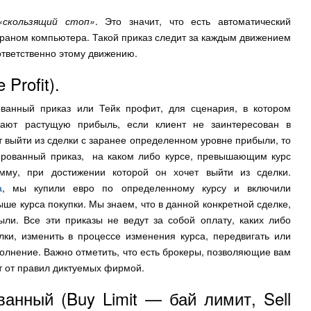
«скользящий стоп»
. Это значит, что есть автоматический
экраном компьютера. Такой приказ следит за каждым движением
ответственно этому движению.
Profit).
ванный приказ или Тейк профит, для сценария, в котором
ают растущую прибыль, если клиент не заинтересован в
т выйти из сделки с заранее определенном уровне прибыли, то
тированный приказ, на каком либо курсе, превышающим курс
мму, при достижении которой он хочет выйти из сделки.
а
, мы купили евро по определенному курсу и включили
ше курса покупки. Мы знаем, что в данной конкретной сделке,
и. Все эти приказы не ведут за собой оплату, каких либо
ки, изменить в процессе изменения курса, передвигать или
сполнение. Важно отметить, что есть брокеры, позволяющие вам
ит от правил диктуемых фирмой.
анный (Buy Limit — бай лимит, Sell