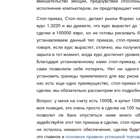
вмешательство эмоций, предчувствий способн
исполнение компьютером, он предотвращает нео
Стоп-приказ, Стоп-лосс, делает рынок Форекс
курс 1,3220 и вы думаете, что курс вырастет д
сделки в 100000 евро, но не готовы рисковать 
устанавливаем данный тип приказа, стоп-приказ
говоря, если курс вырастет, отлично, мы получил
зарыта в тот момент, когда курс достигнет уровн
Благодаря установленному нами стоп-приказу,
сами позволили себе потерять. Нет ни одного
установить границы приемлемого для вас риска
нас есть еще одно преимущество, стоп-приказ
сделки, мы обязательно рассмотрим его подробн
Вопрос: у меня на счету есть 1000$, я купил 100
моя позиция, это очень просто в сделке на 100 т
позволит ли банк опуститься ниже моего об
задействуйте этот тип приказа в сделке, стоп-п
не осталось никакого обеспечения, сделка буде
это главное и
основное правило успешной торгов