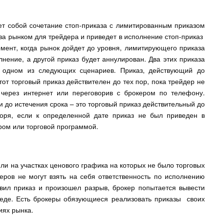
ет собой сочетание стоп-приказа с лимитированным приказом
за рынком для трейдера и приведет в исполнение стоп-приказ
омент, когда рынок дойдет до уровня, лимитирующего приказа
лнение, а другой приказ будет аннулирован. Два этих приказа
в одном из следующих сценариев. Приказ, действующий до
от торговый приказ действителен до тех пор, пока трейдер не
 через интернет или переговорив с брокером по телефону.
 до истечения срока – это торговый приказ действительный до
воря, если к определенной дате приказ не был приведен в
ром или торговой программой.
или на участках ценового графика на которых не было торговых
еров не могут взять на себя ответственность по исполнению
авил приказ и произошел разрыв, брокер попытается вывести
реде. Есть брокеры обязующиеся реализовать приказы своих
иях рынка.