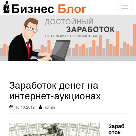
T
o
g
g
l
e
n
a
v
i
g
Заработок денег на
a
интернет-аукционах
t
i
o
16.10.2012
admin
n
Зараб
оток