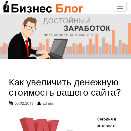
T
o
g
g
l
e
n
a
v
i
g
Как увеличить денежную
a
стоимость вашего сайта?
t
i
o
05.02.2013
admin
n
Сегодня в
интернете