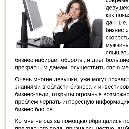
совреме
девушек
как пока
данные,
бизнес 
скорост
мужчины
слышать,
бизнес набирает обороты, и дает больши
прекрасным дамам, осуществить свою меч
Очень многие девушки, уже могут похвас
знаниями в области бизнеса и инвестир
бизнес-леди, открыты огромные возможнос
проблем черпать интересную информацию
бизнес блогов.
Ко мне не раз за помощью обращались п
прекрасного пола, признаюсь честно, амб