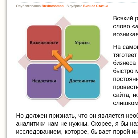
Опубликованно
Businessman
| В рубрике
Бизнес Статьи
Всякий р
слово
«
возника
На самом
тяготеет
бизнеса 
быстро 
постоян
провест
сайта
,
но
слишком
Но должен признать, что он является нео
аналитики нам не нужны. Скорее, я бы н
исследованием, которое, бывает порой и