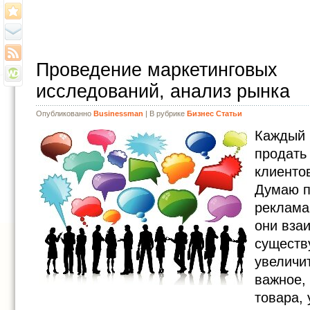
Проведение маркетинговых
исследований, анализ рынка
Опубликованно
Businessman
| В рубрике
Бизнес Статьи
Каждый 
продать 
клиентов
Думаю п
реклама
они вза
существ
увеличи
важное, 
товара, 